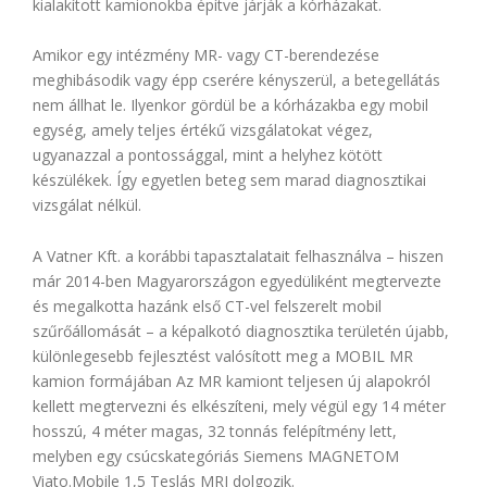
kialakított kamionokba építve járják a kórházakat.
Amikor egy intézmény MR- vagy CT-berendezése
meghibásodik vagy épp cserére kényszerül, a betegellátás
nem állhat le. Ilyenkor gördül be a kórházakba egy mobil
egység, amely teljes értékű vizsgálatokat végez,
ugyanazzal a pontossággal, mint a helyhez kötött
készülékek. Így egyetlen beteg sem marad diagnosztikai
vizsgálat nélkül.
A Vatner Kft. a korábbi tapasztalatait felhasználva – hiszen
már 2014-ben Magyarországon egyedüliként megtervezte
és megalkotta hazánk első CT-vel felszerelt mobil
szűrőállomását – a képalkotó diagnosztika területén újabb,
különlegesebb fejlesztést valósított meg a MOBIL MR
kamion formájában Az MR kamiont teljesen új alapokról
kellett megtervezni és elkészíteni, mely végül egy 14 méter
hosszú, 4 méter magas, 32 tonnás felépítmény lett,
melyben egy csúcskategóriás Siemens MAGNETOM
Viato.Mobile 1,5 Teslás MRI dolgozik.