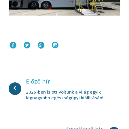
Facebook
Twitter
Google+
Instagram
Bejegyzés
navigáció
Előző hír
2025-ben is ott voltunk a világ egyik
legnagyobb egészségügyi kiállításán!
Következő hír