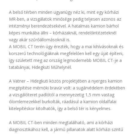
A belső térben minden ugyanúgy néz ki, mint egy kórházi
MR-ben, a vizsgálatok minősége pedig teljesen azonos az
intézményi berendezésekével. A hatalmas kamion bárhol
képes munkába állni – kórházaknál, rendelőintézeteknél
vagy akár szűrőállomásoknál is.
A MOBIL CT terén úgy érezték, hogy a mai kihívásoknak és
korszerű technológiáknak megfelelően kell egy újat építeni,
így született meg az ország legmodernebb MOBIL CT-je a
tatabányai, Hidegkuti Műhelynél.
A Vatner – Hidegkuti közös projektjében a nyerges kamion
megépítése mérnöki bravúr volt: a sugárvédelem érdekében
a vizsgálóteret padlótól a mennyezetig 1,5 mm vastag
ólomlemezekkel burkolták, ráadásul a kamion oldalfalai
kitelepítéskor kitolhatók, így a belső tér is kényelmes.
A MOBIL CT-ben minden megtalálható, ami a kórházi
diagnosztikához kell, a jármű pillanatok alatt kórházi szintű