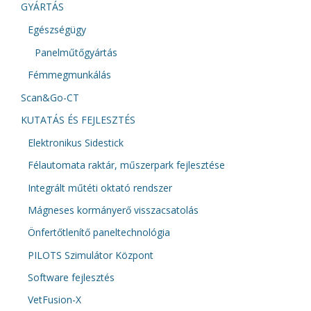
GYÁRTÁS
Egészségügy
Panelműtőgyártás
Fémmegmunkálás
Scan&Go-CT
KUTATÁS ÉS FEJLESZTÉS
Elektronikus Sidestick
Félautomata raktár, műszerpark fejlesztése
Integrált műtéti oktató rendszer
Mágneses kormányerő visszacsatolás
Önfertőtlenítő paneltechnológia
PILOTS Szimulátor Központ
Software fejlesztés
VetFusion-X