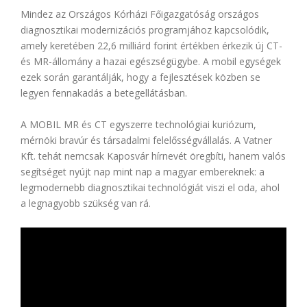
Mindez az Országos Kórházi Főigazgatóság országos
diagnosztikai modernizációs programjához kapcsolódik,
amely keretében 22,6 milliárd forint értékben érkezik új CT-
és MR-állomány a hazai egészségügybe. A mobil egységek
ezek során garantálják, hogy a fejlesztések közben se
legyen fennakadás a betegellátásban.
A MOBIL MR és CT egyszerre technológiai kuriózum,
mérnöki bravúr és társadalmi felelősségvállalás. A Vatner
Kft. tehát nemcsak Kaposvár hírnevét öregbíti, hanem valós
segítséget nyújt nap mint nap a magyar embereknek: a
legmodernebb diagnosztikai technológiát viszi el oda, ahol
a legnagyobb szükség van rá.