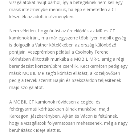
vizsgálatokat nyújt bárhol, így a betegeknek nem kell egy
másik intézménybe menniük, ha épp elérhetetlen a CT
készülék az adott intézményben.
Nem véletlen, hogy óriási az érdeklődés az MR és CT
kamionok iránt, ma már egyszerre több ilyen mobil egység
is dolgozik a Vatner kötelékében az ország különböző
pontjain. Veszprémben például a Csolnoky Ferenc
Kórházban állították munkába a MOBIL MR-t, amíg a régi
berendezést korszerűbbre cserélik, Kecskeméten pedig egy
másik MOBIL MR segíti kórházi ellátást, a közeljövőben
pedig a tervek szerint Baján és Szekszárdon teljesítenek
majd szolgálatot.
A MOBIL CT kamionok rövidesen a ceglédi és
fehérgyarmati kórházakban állnak munkába, majd
Karcagon, Jászberényben, Ajkán és Vácon is feltűnnek,
hogy a vizsgálatok folyamatosan mehessenek, még a nagy
beruházások ideje alatt is.