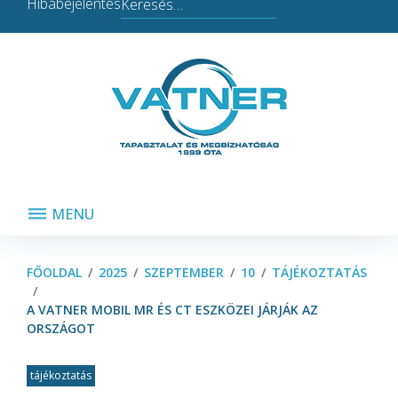
Search
Hibabejelentés
for:
MENU
FŐOLDAL
/
2025
/
SZEPTEMBER
/
10
/
TÁJÉKOZTATÁS
/
A VATNER MOBIL MR ÉS CT ESZKÖZEI JÁRJÁK AZ
ORSZÁGOT
tájékoztatás