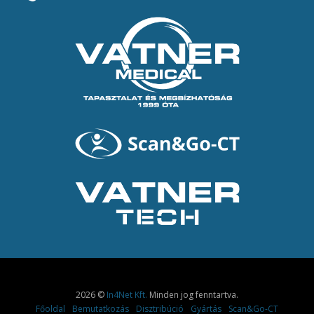
2026 ©
In4Net Kft.
Minden jog fenntartva.
Főoldal
Bemutatkozás
Disztribúció
Gyártás
Scan&Go-CT