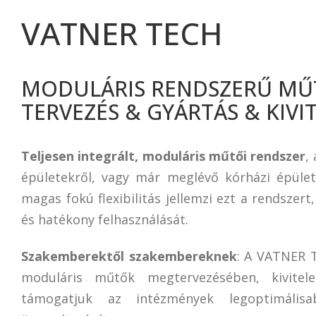
Panelműtőgyártás
VATNER TECH
MODULÁRIS RENDSZERŰ MŰ
TERVEZÉS & GYÁRTÁS & KIVI
Teljesen integrált, moduláris műtői rendszer
,
épületekről, vagy már meglévő kórházi épületek
magas fokú flexibilitás jellemzi ezt a rendszert
és hatékony felhasználását.
Szakemberektől szakembereknek
: A VATNER T
moduláris műtők megtervezésében, kivitele
támogatjuk az intézmények legoptimális