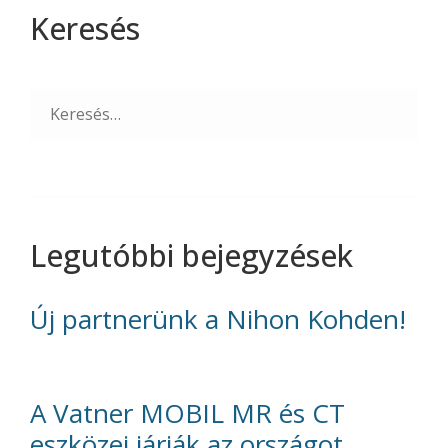
Keresés
Search
for:
Legutóbbi bejegyzések
Új partnerünk a Nihon Kohden!
A Vatner MOBIL MR és CT
eszközei járják az országot