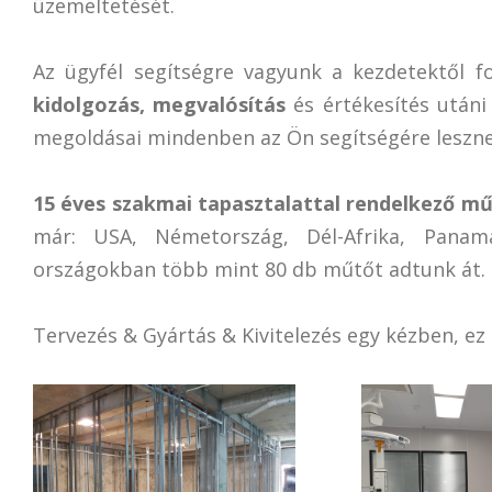
üzemeltetését.
Az ügyfél segítségre vagyunk a kezdetektől f
kidolgozás, megvalósítás
és értékesítés után
megoldásai mindenben az Ön segítségére leszne
15 éves szakmai tapasztalattal rendelkező mű
már: USA, Németország, Dél-Afrika, Panam
országokban több mint 80 db műtőt adtunk át.
Tervezés & Gyártás & Kivitelezés egy kézben, e