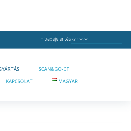
Search
Hibabejelentés
for:
GYÁRTÁS
SCAN&GO-CT
KAPCSOLAT
MAGYAR