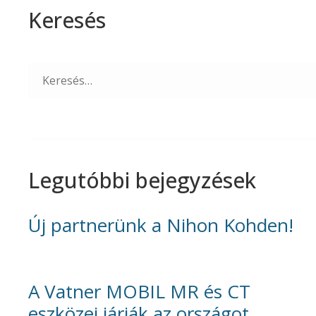
Keresés
Search
for:
Legutóbbi bejegyzések
Új partnerünk a Nihon Kohden!
A Vatner MOBIL MR és CT
eszközei járják az országot