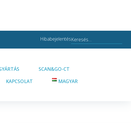
Search
Hibabejelentés
for:
GYÁRTÁS
SCAN&GO-CT
KAPCSOLAT
MAGYAR