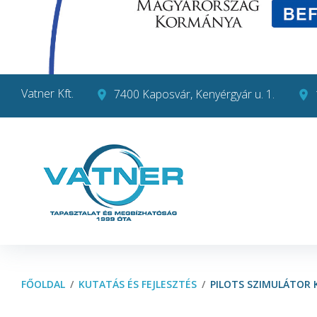
Skip
Vatner Kft.
7400 Kaposvár, Kenyérgyár u. 1.
place
place
to
content
FŐOLDAL
/
KUTATÁS ÉS FEJLESZTÉS
/
PILOTS SZIMULÁTOR