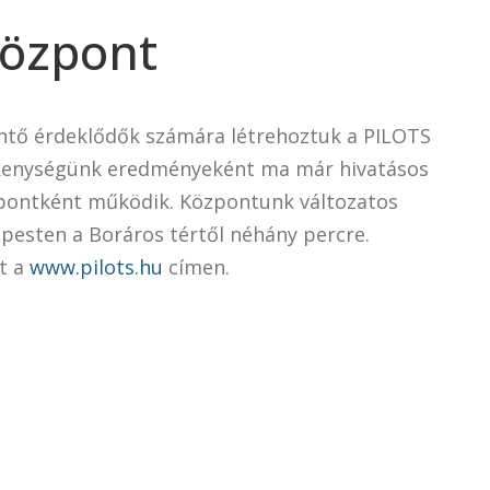
központ
intő érdeklődők számára létrehoztuk a PILOTS
vékenységünk eredményeként ma már hivatásos
zpontként működik. Központunk változatos
pesten a Boráros tértől néhány percre.
t a
www.pilots.hu
címen.