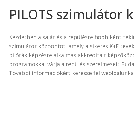
PILOTS
PILOTS szimulátor 
szimulátor
központ
Kezdetben a saját és a repülésre hobbiként tek
szimulátor központot, amely a sikeres K+F te
pilóták képzésre alkalmas akkreditált képzőkö
programokkal várja a repülés szerelmeseit Buda
További információkért keresse fel weoldalunka