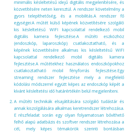
minimális késleltetésű idejű digitális megjelenítésére, és
közvetítésére neten keresztül. A rendszer követelmény a
gyors telepíthetőség, és a mobilitás.A rendszer fő
egységei:A műtét külső képének közvetítésére szolgáló
kis késleltetésű WIFI kapcsolattal rendelkező mobil
digitális kamera fejlesztése.A műtéti eszközhöz
(endoszkóp, laparoszkóp) csatlakoztatható, és a
képének közvetítésére alkalmas kis késleltetésű WIFI
kapcsolattal rendelkező mobil digitális kamera
fejlesztése.A műtétekhez használatos endoszkópokhoz
csatlakoztatható mobil fényforrás fejlesztése.Egy
streaming rendszer fejlesztése mely a megfelelő
kódolási módszerrel együtt képes az endoszkóp képét a
kívánt késleltetési idő határértékén belül megjeleníteni.
A műtéti technikák elsajátítására szolgáló tudástár és
annak kiszolgálására alkalmas keretrendszer létrehozása.
E részfeladat során egy olyan folyamatosan bővíthető
felhő alapú adatbázis és szoftver rendszer létrehozása a
cél, mely képes témakörök szerinti bontásban