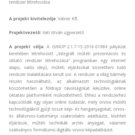
rendszer
rendszer létrehozása
A projekt kivitelezője
: Vatner Kft.
Projektvezető:
Vati István ügyvezető
A projekt célja
: A GINOP-2.1.7-15-2016-01984 pályázat
keretében létrehozott „Integrált műtéti prezentációs és
oktató rendszer létrehozása” programban egy internet
alapú, valós idejű, műtéti eljárásokat közvetíteni tudó
rendszer kialakítására került sor. A rendszer a világ bármely
részén használható, az alkalmazott technológiáknak
köszönhetően a földrajzi távolságokat leküzdve, online
oktatási platformként működtethető. Ehhez a rendszerhez
kapcsolódik egy olyan online tudástár, mely orvosi műtéti
technológiákról gyűjt össze képi- és hanganyagokat, orvos-
és állatorvos-tudományi szakirodalmi adatbázist, kísérleti
eljárások, műtéti technikák archív anyagait, valamint
szabványos formátumú digitális orvosi képadatbázist.