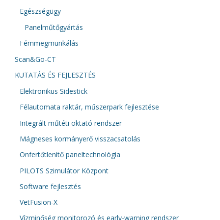
Egészségügy
Panelműtőgyártás
Fémmegmunkálás
Scan&Go-CT
KUTATÁS ÉS FEJLESZTÉS
Elektronikus Sidestick
Félautomata raktár, műszerpark fejlesztése
Integrált műtéti oktató rendszer
Mágneses kormányerő visszacsatolás
Önfertőtlenítő paneltechnológia
PILOTS Szimulátor Központ
Software fejlesztés
VetFusion-X
Vízminőség monitorozó és early-warning rendszer