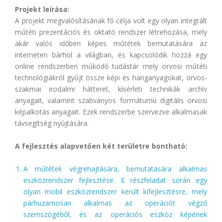
Projekt leírása:
A projekt megvalósításának fő célja volt egy olyan integrált
műtéti prezentációs és oktató rendszer létrehozása, mely
akár valós időben képes műtétek bemutatására az
interneten bárhol a világban, és kapcsolódik hozzá egy
online rendszerben működő tudástár mely orvosi műtéti
technológiákról gyűjt össze képi és hanganyagokat, orvos-
szakmai irodalmi hátteret, kísérleti technikák archív
anyagait, valamint szabványos formátumú digitális orvosi
képalkotás anyagait. Ezek rendszerbe szervezve alkalmasak
távsegítség nyújtására.
A fejlesztés alapvetően két területre bontható:
A műtétek végrehajtására, bemutatására alkalmas
eszközrendszer fejlesztése. E részfeladat során egy
olyan mobil eszközrendszer került kifejlesztésre, mely
párhuzamosan alkalmas az operációt végző
szemszögéből, és az operációs eszköz képének