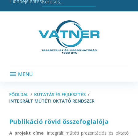
Search
Hibabejelentés
for:
MENU
FŐOLDAL
/
KUTATÁS ÉS FEJLESZTÉS
/
INTEGRÁLT MŰTÉTI OKTATÓ RENDSZER
Integrált
Publikáció rövid összefoglalója
műtéti
oktató
A projekt címe
: Integrált műtéti prezentációs és oktató