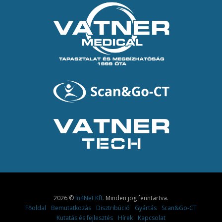
2026 ©
In4Net Kft.
Minden jog fenntartva.
Főoldal
Bemutatkozás
Disztribúció
Gyártás
Scan&Go-CT
Kutatás és fejlesztés
Hírek
Kapcsolat