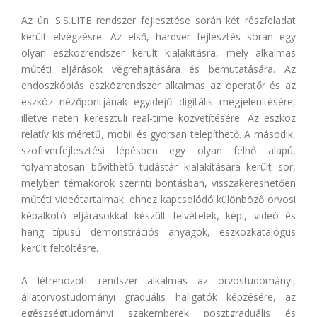
Az ún. S.S.LITE rendszer fejlesztése során két részfeladat
került elvégzésre. Az első, hardver fejlesztés során egy
olyan eszközrendszer került kialakításra, mely alkalmas
műtéti eljárások végrehajtására és bemutatására. Az
endoszkópiás eszközrendszer alkalmas az operatőr és az
eszköz nézőpontjának egyidejű digitális megjelenítésére,
illetve neten keresztüli real-time közvetítésére. Az eszköz
relatív kis méretű, mobil és gyorsan telepíthető. A második,
szoftverfejlesztési lépésben egy olyan felhő alapú,
folyamatosan bővíthető tudástár kialakítására került sor,
melyben témakörök szerinti bontásban, visszakereshetően
műtéti videótartalmak, ehhez kapcsolódó különböző orvosi
képalkotó eljárásokkal készült felvételek, képi, videó és
hang típusú demonstrációs anyagok, eszközkatalógus
került feltöltésre.
A létrehozott rendszer alkalmas az orvostudományi,
állatorvostudományi graduális hallgatók képzésére, az
egészségtudományi szakemberek posztgraduális és