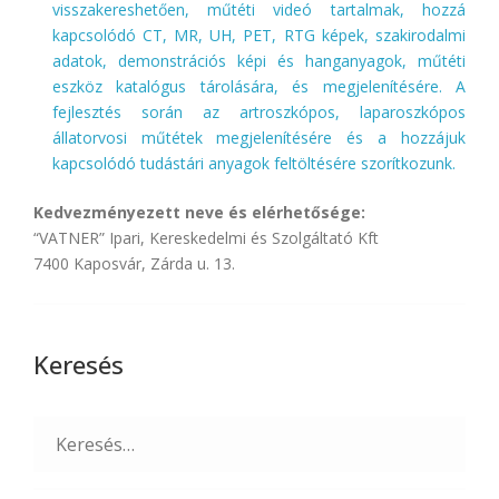
visszakereshetően, műtéti videó tartalmak, hozzá
kapcsolódó CT, MR, UH, PET, RTG képek, szakirodalmi
adatok, demonstrációs képi és hanganyagok, műtéti
eszköz katalógus tárolására, és megjelenítésére. A
fejlesztés során az artroszkópos, laparoszkópos
állatorvosi műtétek megjelenítésére és a hozzájuk
kapcsolódó tudástári anyagok feltöltésére szorítkozunk.
Kedvezményezett neve és elérhetősége:
“VATNER” Ipari, Kereskedelmi és Szolgáltató Kft
7400 Kaposvár, Zárda u. 13.
Keresés
Search
for: